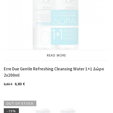
READ MORE
Erre Due Gentle Refreshing Cleansing Water 1+1 Δώρο
2x200ml
6,80
€
8,80
€
OUT OF STOCK
-19%