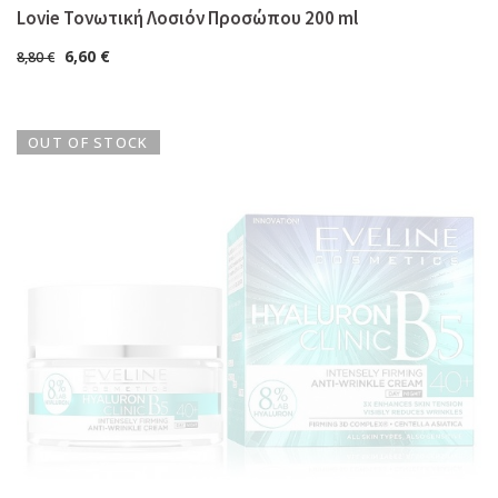
Lovie Τονωτική Λοσιόν Προσώπου 200 ml
6,60
€
8,80
€
OUT OF STOCK