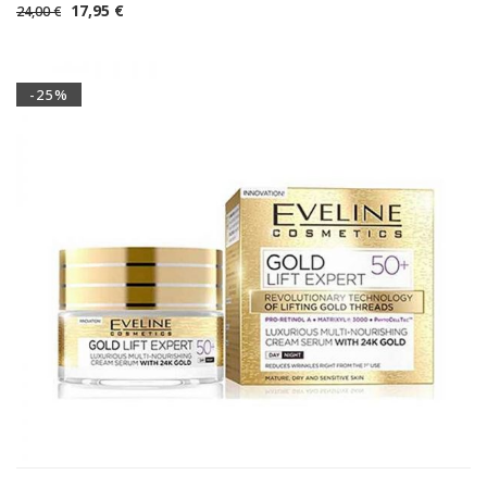
17,95
€
24,00
€
-25%