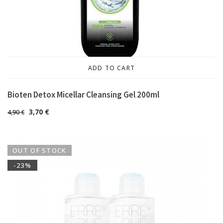
ADD TO CART
Bioten Detox Micellar Cleansing Gel 200ml
3,70
€
4,90
€
OUT OF STOCK
-23%