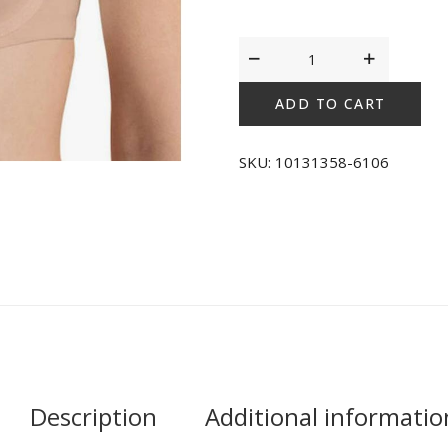
Triumph
Perfectly
Soft
ADD TO CART
WHP
Μπεζ
SKU:
10131358-6106
quantity
Description
Additional informatio