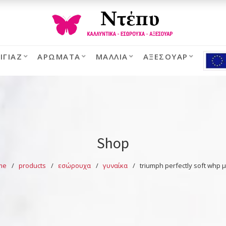
ΙΓΙΆΖ
ΑΡΏΜΑΤΑ
ΜΑΛΛΙΆ
ΑΞΕΣΟΥΆΡ
Shop
me
products
εσώρουχα
γυναίκα
triumph perfectly soft whp 