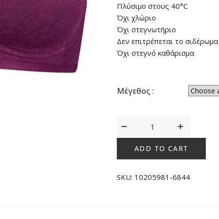
Πλύσιμο στους 40°C
Όχι χλώριο
Όχι στεγνωτήριο
Δεν επιτρέπεται το σιδέρωμα
Όχι στεγνό καθάρισμα
Μέγεθος :
Triumph
Fit
Smart
ADD TO CART
P01
Μωβ
SKU:
10205981-6844
quantity