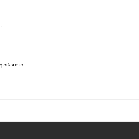
n
ή σιλουέτα.