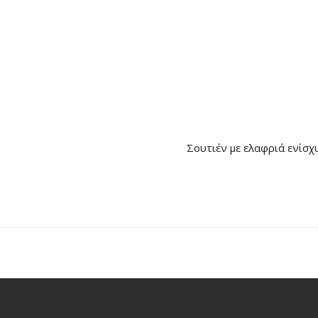
Σουτιέν με ελαφριά ενίσχυ