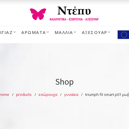
ΙΓΙΆΖ
ΑΡΏΜΑΤΑ
ΜΑΛΛΙΆ
ΑΞΕΣΟΥΆΡ
Shop
home
products
εσώρουχα
γυναίκα
triumph fit smart p01 μω