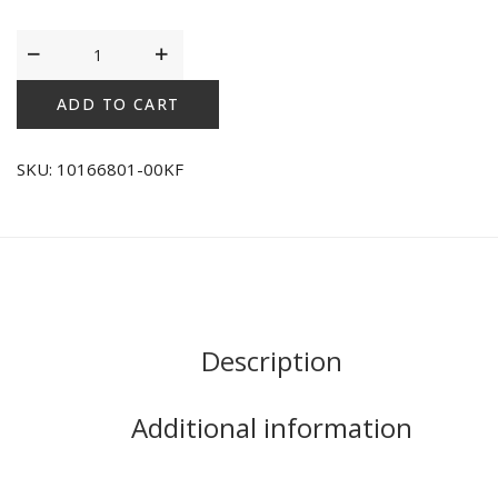
Triumph
Claudette
200
ADD TO CART
W
Μπεζ
SKU:
10166801-00KF
quantity
Description
Additional information