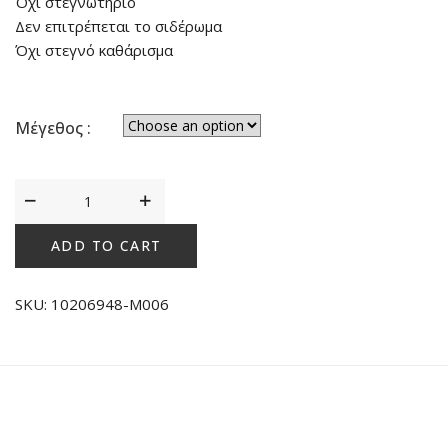
Όχι στεγνωτήριο
Δεν επιτρέπεται το σιδέρωμα
Όχι στεγνό καθάρισμα
Μέγεθος :
Sloggi
Men
Start
ADD TO CART
Short
C2P
SKU:
10206948-M006
Box
Μαύρο
Ριγέ
quantity