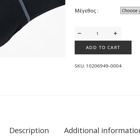
Μέγεθος :
Sloggi
Men
Start
ADD TO CART
Midi
C2P
SKU:
10206949-0004
Box
Μαύρο
quantity
Description
Additional informatio