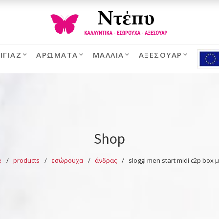
ΙΓΙΆΖ
ΑΡΏΜΑΤΑ
ΜΑΛΛΙΆ
ΑΞΕΣΟΥΆΡ
Shop
e
products
εσώρουχα
άνδρας
sloggi men start midi c2p box