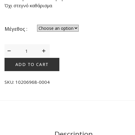
Όχι στεγνό καθάρισμα
Μέγεθος :
Sloggi
Men
Start
ADD TO CART
Hipster
C2P
SKU:
10206968-0004
Box
Μαύρο
quantity
Description