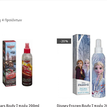
η 4 Προϊόντων
-20%
Cars Body Σπρέυ 200ml
Disney Frozen Body Σπρέυ 2