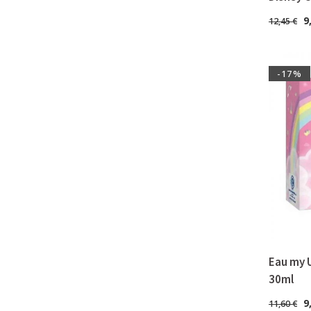
9
12,45
€
-17%
Eau my U
30ml
9
11,60
€