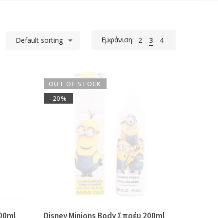
Εμφάνιση:
Default sorting
2
3
4
OUT OF STOCK
-20%
00ml
Disney Minions Body Σπρέυ 200ml