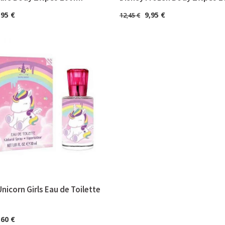
,95
€
9,95
€
12,45
€
nicorn Girls Eau de Toilette
,60
€