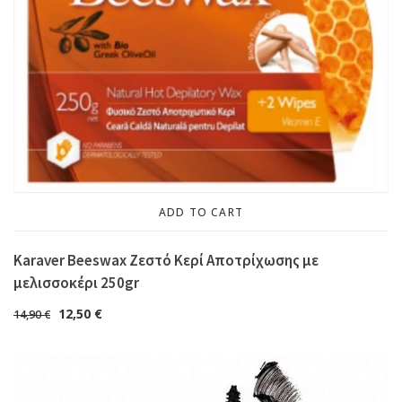
ADD TO CART
Karaver Beeswax Ζεστό Κερί Αποτρίχωσης με
μελισσοκέρι 250gr
12,50
€
14,90
€